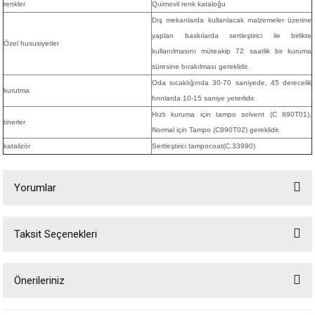
renkler
Quimovil renk kataloğu
Dış mekanlarda kullanlacak malzemeler üzerine
yaplan baskılarda sertleştirici ile birlikte
Özel hususiyetler
kullanılmasını müteakip 72 saatlik bir kuruma
süresine bırakılması gereklidir.
Oda sıcaklığında 30-70 saniyede, 45 derecelik
kurutma
fırınlarda 10-15 saniye yeterlidir.
Hızlı kuruma için tampo solvent (C 890T01),
tinerler
Normal için Tampo (C890T02) gereklidir.
katalizör
Sertleştirici tampocoat(C.33990)
Yorumlar
Taksit Seçenekleri
Bu ürüne ilk yorumu siz yapın!
Önerileriniz
Yorum Yaz
Bu ürünün fiyat bilgisi, resim, ürün açıklamalarında ve diğer konularda