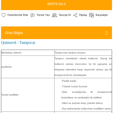
SEPETE EKLE
Yorum Yaz
Tavsiye Et
Paylaş
Karşılaştır
Ürün Bilgisi
Quimovil - Tampocat
Mürekkep sistemi
Tampocoat tampon boyası
Tampon mürekkebi olarak kullanılır. Geniş bir
kullanım sahası mevcuttur. İyi bir yapışma ve
açıklama
kimyasal etkenlere karşı dayanıklı olması için iki
kompenentli bir mürekkeptir.
-Parlak baskı
-Yüksek hızda kuruma
-Oda sıcaklığında iki kompenentli
Temel özellikler
(mürekkep ve sertleştirici ile birlikte)
-Alkol ve petrole karşı yüksek direnç
-Dış mekanlarda kullanılma özellikleri vardır.