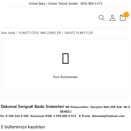
Online Satış / Online Teknik Destek - 0555 800 0 572
Ana sayfa
PLAKET/ÖDÜL MALZEMELERİ
KADİFE PLAKETLER
Ürün Bulunamadı.
Dekomat Serigrafi Baskı Sistemleri ve
Kimyasalları Saraylar Mah.368 Sok. No 6
DENİZLİ
Tel :0 258 242 0 540 Kurumsal GSM 0 555 800 0 572 E Posta dekomat@hotmail.com
E-bültenimize kaydolun