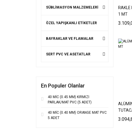
SÜBLİMASYON MALZEMELERİ
RAKLE 
1 MT
3.109,
ÖZEL YAPIŞKANLI ETİKETLER
BAYRAKLAR VE FLAMALAR
SERT PVC VE ASETATLAR
En Populer Olanlar
40 MİC (0.45 MM) KIRMIZI
PARLAK/MAT PVC (5 ADET)
ALÜMİ
TUTAC
40 MİC (0.40 MM) ORANGE MAT PVC
5 ADET
3.094,