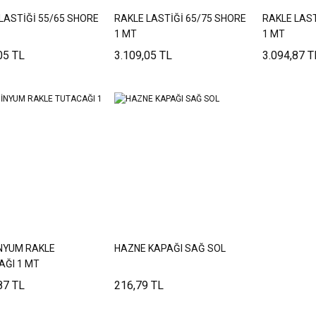
LASTİĞİ 55/65 SHORE
RAKLE LASTİĞİ 65/75 SHORE
RAKLE LAST
1 MT
1 MT
05 TL
3.109,05 TL
3.094,87 T
NYUM RAKLE
HAZNE KAPAĞI SAĞ SOL
AĞI 1 MT
87 TL
216,79 TL