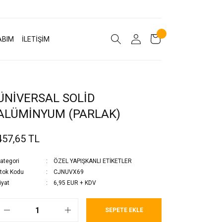
ABIM
İLETİŞİM
ÜNİVERSAL SOLİD
ALÜMİNYUM (PARLAK)
457,65 TL
ategori
ÖZEL YAPIŞKANLI ETİKETLER
tok Kodu
CJNUVX69
iyat
6,95 EUR + KDV
SEPETE EKLE