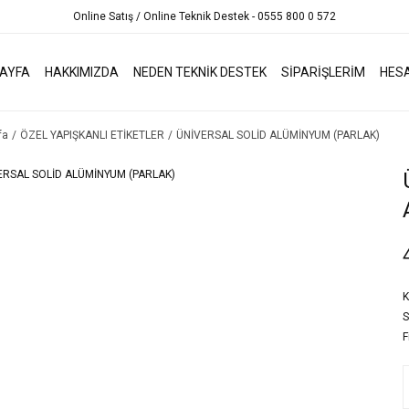
Online Satış / Online Teknik Destek - 0555 800 0 572
AYFA
HAKKIMIZDA
NEDEN TEKNİK DESTEK
SİPARİŞLERİM
HES
fa
ÖZEL YAPIŞKANLI ETİKETLER
ÜNİVERSAL SOLİD ALÜMİNYUM (PARLAK)
K
S
F