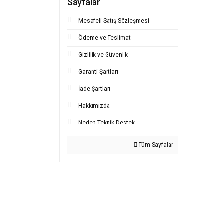
Sayfalar
Bu ürünü
iletebilir
Mesafeli Satış Sözleşmesi
Görüş ve
Ödeme ve Teslimat
Ürü
Gizlilik ve Güvenlik
Ürün
Garanti Şartları
Ürün
İade Şartları
Ürün
Hakkımızda
Bu ü
Neden Teknik Destek
Tüm Sayfalar