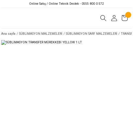
Online Satış / Online Teknik Destek - 0555 800 0 572
Ana sayfa
SÜBLİMASYON MALZEMELERİ
SÜBLİMASYON SARF MALZEMELERİ
TRANSF