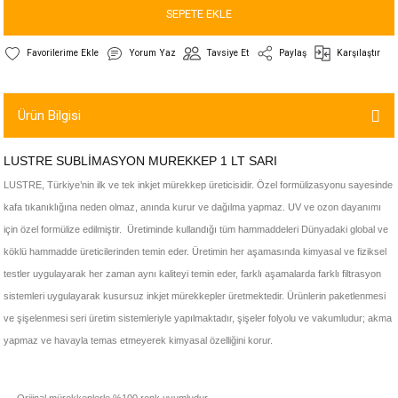
SEPETE EKLE
Yorum Yaz
Tavsiye Et
Paylaş
Karşılaştır
Ürün Bilgisi
LUSTRE SUBLİMASYON MUREKKEP 1 LT SARI
LUSTRE, Türkiye’nin ilk ve tek inkjet mürekkep üreticisidir. Özel formülizasyonu sayesinde
kafa tıkanıklığına neden olmaz, anında kurur ve dağılma yapmaz. UV ve ozon dayanımı
için özel formülize edilmiştir. Üretiminde kullandığı tüm hammaddeleri Dünyadaki global ve
köklü hammadde üreticilerinden temin eder. Üretimin her aşamasında kimyasal ve fiziksel
testler uygulayarak her zaman aynı kaliteyi temin eder, farklı aşamalarda farklı filtrasyon
sistemleri uygulayarak kusursuz inkjet mürekkepler üretmektedir. Ürünlerin paketlenmesi
ve şişelenmesi seri üretim sistemleriyle yapılmaktadır, şişeler folyolu ve vakumludur; akma
yapmaz ve havayla temas etmeyerek kimyasal özelliğini korur.