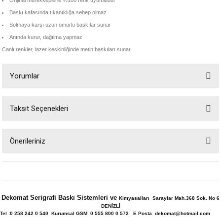
Orijinal mürekkeplerle %100 renk uyumludur
Baskı kafasında tıkanıklığa sebep olmaz
Solmaya karşı uzun ömürlü baskılar sunar
Anında kurur, dağılma yapmaz
Canlı renkler, lazer keskinliğinde metin baskıları sunar
Yorumlar
Taksit Seçenekleri
Bu ürüne ilk yorumu siz yapın!
Önerileriniz
Yorum Yaz
Bu ürünün fiyat bilgisi, resim, ürün açıklamalarında ve diğer konularda
yetersiz gördüğünüz noktaları öneri formunu kullanarak tarafımıza
iletebilirsiniz.
Görüş ve önerileriniz için teşekkür ederiz.
Dekomat Serigrafi Baskı Sistemleri ve
Kimyasalları Saraylar Mah.368 Sok. No 6
DENİZLİ
Ürün resmi kalitesiz, bozuk veya görüntülenemiyor.
Tel :0 258 242 0 540 Kurumsal GSM 0 555 800 0 572 E Posta dekomat@hotmail.com