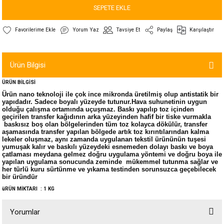
SEPETE EKLE
Yorum Yaz
Tavsiye Et
Paylaş
Karşılaştır
Ürün Bilgisi
ÜRÜN BİLGİSİ
Ürün nano teknoloji ile çok ince mikronda üretilmiş olup antistatik bir
yapıdadır. Sadece boyalı yüzeyde tutunur.Hava suhunetinin uygun
olduğu çalışma ortamında uçuşmaz. Baskı yapılıp toz içinden
geçirilen transfer kağıdının arka yüzeyinden hafif bir tiske vurmakla
baskısız boş olan bölgelerinden tüm toz kolayca dökülür, transfer
aşamasında transfer yapılan bölgede artık toz kırıntılarından kalma
lekeler oluşmaz, aynı zamanda uygulanan tekstil ürününün tuşesi
yumuşak kalır ve baskılı yüzeydeki esnemeden dolayı baskı ve boya
çatlaması meydana gelmez doğru uygulama yöntemi ve doğru boya ile
yapılan uygulama sonucunda zeminde mükemmel tutunma sağlar ve
her türlü kuru sürtünme ve yıkama testinden sorunsuzca geçebilecek
bir üründür
üRÜN MİKTARI : 1 KG
Yorumlar