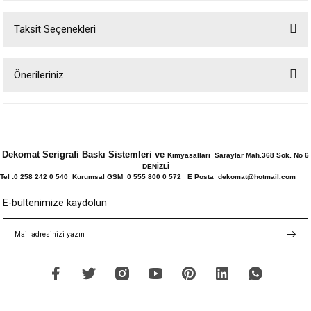
Taksit Seçenekleri
Bu ürüne ilk yorumu siz yapın!
Önerileriniz
Yorum Yaz
Bu ürünün fiyat bilgisi, resim, ürün açıklamalarında ve diğer konularda
yetersiz gördüğünüz noktaları öneri formunu kullanarak tarafımıza
iletebilirsiniz.
Görüş ve önerileriniz için teşekkür ederiz.
Dekomat Serigrafi Baskı Sistemleri ve
Kimyasalları Saraylar Mah.368 Sok. No 6
DENİZLİ
Ürün resmi kalitesiz, bozuk veya görüntülenemiyor.
Tel :0 258 242 0 540 Kurumsal GSM 0 555 800 0 572 E Posta dekomat@hotmail.com
Ürün açıklamasında eksik bilgiler bulunuyor.
E-bültenimize kaydolun
Ürün bilgilerinde hatalar bulunuyor.
Ürün fiyatı diğer sitelerden daha pahalı.
Bu ürüne benzer farklı alternatifler olmalı.