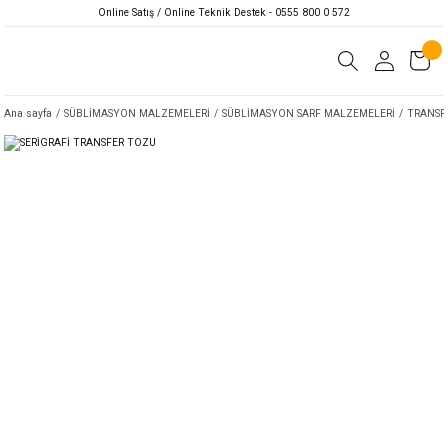
Online Satış / Online Teknik Destek - 0555 800 0 572
Ana sayfa
SÜBLİMASYON MALZEMELERİ
SÜBLİMASYON SARF MALZEMELERİ
TRANSF