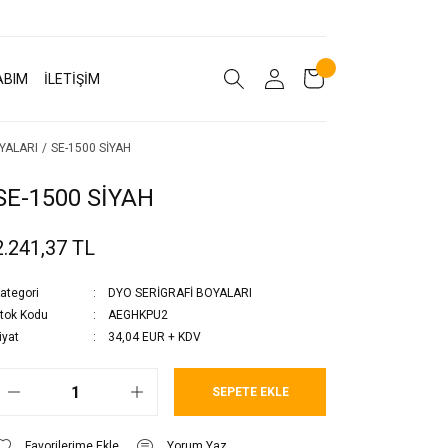
ABIM
İLETİŞİM
YALARI
SE-1500 SİYAH
SE-1500 SİYAH
2.241,37 TL
ategori
DYO SERİGRAFİ BOYALARI
tok Kodu
AEGHKPU2
iyat
34,04 EUR + KDV
SEPETE EKLE
Yorum Yaz