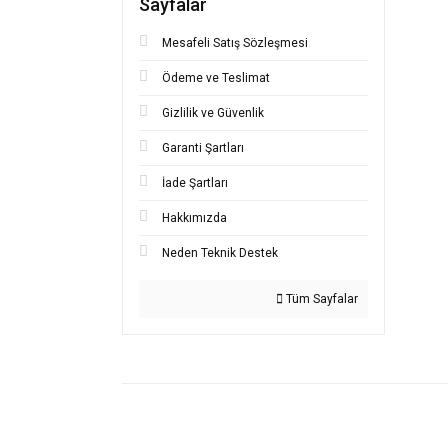
Sayfalar
Bu ürünü
iletebilir
Görüş ve
Mesafeli Satış Sözleşmesi
Ödeme ve Teslimat
Ürü
Gizlilik ve Güvenlik
Ürün
Ürün
Garanti Şartları
Ürün
İade Şartları
Bu ü
Hakkımızda
Neden Teknik Destek
Tüm Sayfalar