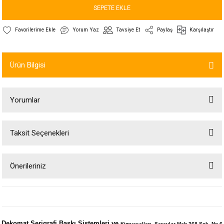
SEPETE EKLE
Yorum Yaz
Tavsiye Et
Paylaş
Karşılaştır
Ürün Bilgisi
Yorumlar
Taksit Seçenekleri
Bu ürüne ilk yorumu siz yapın!
Önerileriniz
Yorum Yaz
Bu ürünün fiyat bilgisi, resim, ürün açıklamalarında ve diğer konularda
yetersiz gördüğünüz noktaları öneri formunu kullanarak tarafımıza
iletebilirsiniz.
Görüş ve önerileriniz için teşekkür ederiz.
Dekomat Serigrafi Baskı Sistemleri ve
Kimyasalları Saraylar Mah.368 Sok. No 6