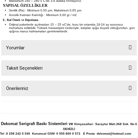
Maksimum 240 – 260 o C’de 3-4 dakika fırınlayınız.
YAPISAL ÖZELLİKLER
Sertlik (Ra)
:
Minimum 0,50 µm, Maksimum 0,65 µm
Anodik Katman Kalınlığı
:
Minimum 3,00 gr / m2
E. Raf Ömrü ve Depolama
Orijinal paketinde açılmadan 15 – 25 oC’de, kuru bir ortamda 18-24 ay sorunsuz
muhafaza edilebilir. Yüksek hassasiyeti nedeniyle, kalıplar ışığa duyarlı olduğundan, gün
ışığına maruz kalmamaları gerekmektedir.
Yorumlar
Taksit Seçenekleri
Bu ürüne ilk yorumu siz yapın!
Önerileriniz
Yorum Yaz
Bu ürünün fiyat bilgisi, resim, ürün açıklamalarında ve diğer konularda
yetersiz gördüğünüz noktaları öneri formunu kullanarak tarafımıza
iletebilirsiniz.
Görüş ve önerileriniz için teşekkür ederiz.
Dekomat Serigrafi Baskı Sistemleri ve
Kimyasalları Saraylar Mah.368 Sok. No 6
DENİZLİ
Ürün resmi kalitesiz, bozuk veya görüntülenemiyor.
Tel :0 258 242 0 540 Kurumsal GSM 0 555 800 0 572 E Posta dekomat@hotmail.com