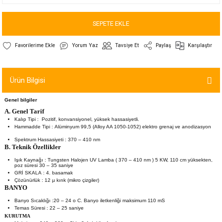
SEPETE EKLE
Yorum Yaz
Tavsiye Et
Paylaş
Karşılaştır
Ürün Bilgisi
Genel bilgiler
A. Genel Tarif
Kalıp Tipi
:
Pozitif, konvansiyonel, yüksek hassasiyetli.
Hammadde Tipi
:
Alüminyum 99,5 (Alloy AA 1050-1052) elektro grenaj ve anodizasyon
Spektrum Hassasiyeti
:
370 – 410 nm
B. Teknik Özellikler
Işık Kaynağı
:
Tungsten Halojen UV Lamba ( 370 – 410 nm ) 5 KW, 110 cm yüksekten,
poz süresi 30 – 35 saniye
GRİ SKALA
:
4. basamak
Çözünürlük
:
12 µ kırık (mikro çizgiler)
BANYO
Banyo Sıcaklığı
:
2
0 – 24 o C. Banyo iletkenliği maksimum 110 mS
Temas Süresi
:
22 – 25 saniye
KURUTMA