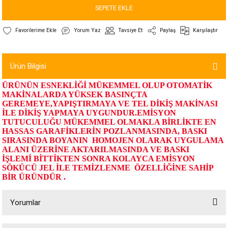
SEPETE EKLE
Yorum Yaz
Tavsiye Et
Paylaş
Karşılaştır
Ürün Bilgisi
ÜRÜNÜN ESNEKLİĞİ MÜKEMMEL OLUP OTOMATİK
MAKİNALARDA YÜKSEK BASINÇTA
GEREMEYE,YAPIŞTIRMAYA VE TEL DİKİŞ MAKİNASI
İLE DİKİŞ YAPMAYA UYGUNDUR.EMİSYON
TUTUCULUĞU MÜKEMMEL OLMAKLA BİRLİKTE EN
HASSAS GARAFİKLERİN POZLANMASINDA, BASKI
SIRASINDA BOYANIN HOMOJEN OLARAK UYGULAMA
ALANI ÜZERİNE AKTARILMASINDA VE BASKI
İŞLEMİ BİTTİKTEN SONRA KOLAYCA EMİSYON
SÖKÜCÜ JEL İLE TEMİZLENME ÖZELLİĞİNE SAHİP
BİR ÜRÜNDÜR .
Yorumlar