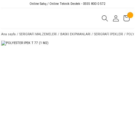
Online Satış / Online Teknik Destek - 0555 800 0 572
Ana sayfa
SERİGRAFİ MALZEMELERİ
BASKI EKİPMANLARI
SERİGRAFİ İPEKLERİ
POLYE