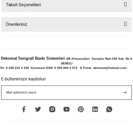
Taksit Seçenekleri
Bu ürüne ilk yorumu siz yapın!
Önerileriniz
Yorum Yaz
Bu ürünün fiyat bilgisi, resim, ürün açıklamalarında ve diğer konularda
yetersiz gördüğünüz noktaları öneri formunu kullanarak tarafımıza
iletebilirsiniz.
Görüş ve önerileriniz için teşekkür ederiz.
Dekomat Serigrafi Baskı Sistemleri ve
Kimyasalları Saraylar Mah.368 Sok. No 6
DENİZLİ
Ürün resmi kalitesiz, bozuk veya görüntülenemiyor.
Tel :0 258 242 0 540 Kurumsal GSM 0 555 800 0 572 E Posta dekomat@hotmail.com
Ürün açıklamasında eksik bilgiler bulunuyor.
E-bültenimize kaydolun
Ürün bilgilerinde hatalar bulunuyor.
Ürün fiyatı diğer sitelerden daha pahalı.
Bu ürüne benzer farklı alternatifler olmalı.