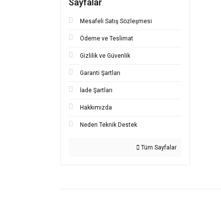
Sayfalar
Bu ürünü
iletebilir
Görüş ve
Mesafeli Satış Sözleşmesi
Ödeme ve Teslimat
Ürü
Gizlilik ve Güvenlik
Ürün
Ürün
Garanti Şartları
Ürün
İade Şartları
Bu ü
Hakkımızda
Neden Teknik Destek
Tüm Sayfalar