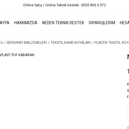
Online Satış / Online Teknik Destek - 0555 800 0 572
AYFA
HAKKIMIZDA
NEDEN TEKNİK DESTEK
SİPARİŞLERİM
HES
fa
SERİGRAFİ MALZEMELERİ
TEKSTİL BASKI BOYALARI
PLASTİK TEKSTİL BOY
K
S
F