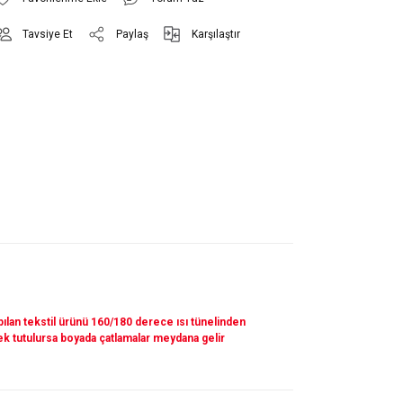
Tavsiye Et
Paylaş
Karşılaştır
apılan tekstil ürünü 160/180 derece ısı tünelinden
sek tutulursa boyada çatlamalar meydana gelir