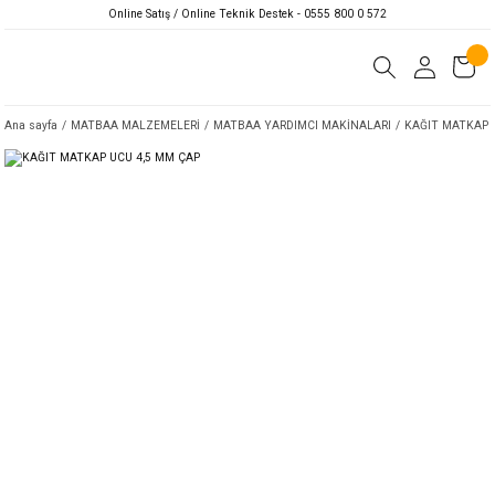
Online Satış / Online Teknik Destek - 0555 800 0 572
Ana sayfa
MATBAA MALZEMELERİ
MATBAA YARDIMCI MAKİNALARI
KAĞIT MATKAP 