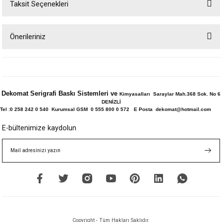
Taksit Seçenekleri
Bu ürüne ilk yorumu siz yapın!
Önerileriniz
Yorum Yaz
Bu ürünün fiyat bilgisi, resim, ürün açıklamalarında ve diğer konularda
yetersiz gördüğünüz noktaları öneri formunu kullanarak tarafımıza
iletebilirsiniz.
Görüş ve önerileriniz için teşekkür ederiz.
Dekomat Serigrafi Baskı Sistemleri ve
Kimyasalları Saraylar Mah.368 Sok. No 6
DENİZLİ
Ürün resmi kalitesiz, bozuk veya görüntülenemiyor.
Tel :0 258 242 0 540 Kurumsal GSM 0 555 800 0 572 E Posta dekomat@hotmail.com
Ürün açıklamasında eksik bilgiler bulunuyor.
E-bültenimize kaydolun
Ürün bilgilerinde hatalar bulunuyor.
Ürün fiyatı diğer sitelerden daha pahalı.
Bu ürüne benzer farklı alternatifler olmalı.
Copyright - Tüm Hakları Saklıdır.