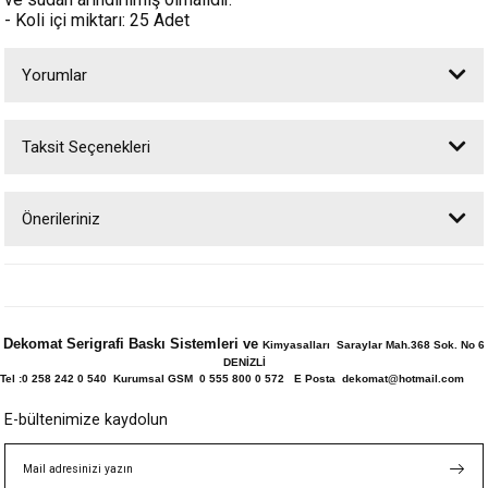
- Koli içi miktarı: 25 Adet
Yorumlar
Taksit Seçenekleri
Bu ürüne ilk yorumu siz yapın!
Önerileriniz
Yorum Yaz
Bu ürünün fiyat bilgisi, resim, ürün açıklamalarında ve diğer konularda
yetersiz gördüğünüz noktaları öneri formunu kullanarak tarafımıza
iletebilirsiniz.
Görüş ve önerileriniz için teşekkür ederiz.
Dekomat Serigrafi Baskı Sistemleri ve
Kimyasalları Saraylar Mah.368 Sok. No 6
DENİZLİ
Ürün resmi kalitesiz, bozuk veya görüntülenemiyor.
Tel :0 258 242 0 540 Kurumsal GSM 0 555 800 0 572 E Posta dekomat@hotmail.com
Ürün açıklamasında eksik bilgiler bulunuyor.
E-bültenimize kaydolun
Ürün bilgilerinde hatalar bulunuyor.
Ürün fiyatı diğer sitelerden daha pahalı.