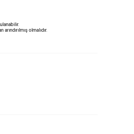
lanabilir.
n arındırılmış olmalıdır.
ünüz noktaları öneri formunu kullanarak tarafımıza