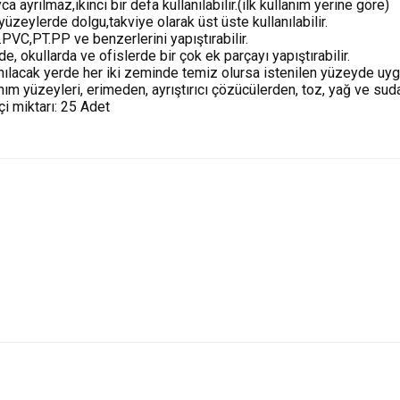
ca ayrılmaz,ikinci bir defa kullanılabilir.(ilk kullanım yerine göre)
yüzeylerde dolgu,takviye olarak üst üste kullanılabilir.
.PVC,PT.PP ve benzerlerini yapıştırabilir.
de, okullarda ve ofislerde bir çok ek parçayı yapıştırabilir.
anılacak yerde her iki zeminde temiz olursa istenilen yüzeyde uygu
nım yüzeyleri, erimeden, ayrıştırıcı çözücülerden, toz, yağ ve suda
içi miktarı: 25 Adet
n fiyat bilgisi, resim, ürün açıklamalarında ve diğer konularda yetersiz gördüğ
siniz.
Bu ürüne ilk yorumu siz yapın!
 önerileriniz için teşekkür ederiz.
n resmi kalitesiz, bozuk veya görüntülenemiyor.
Yorum Yaz
 açıklamasında eksik bilgiler bulunuyor.
 bilgilerinde hatalar bulunuyor.
 fiyatı diğer sitelerden daha pahalı.
rüne benzer farklı alternatifler olmalı.