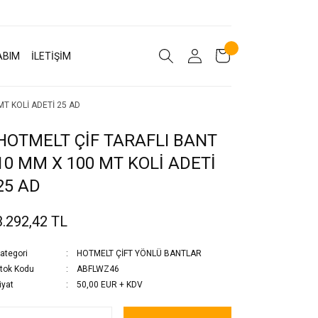
ABIM
İLETİŞİM
MT KOLİ ADETİ 25 AD
HOTMELT ÇİF TARAFLI BANT
10 MM X 100 MT KOLİ ADETİ
25 AD
3.292,42 TL
ategori
HOTMELT ÇİFT YÖNLÜ BANTLAR
tok Kodu
ABFLWZ46
iyat
50,00 EUR + KDV