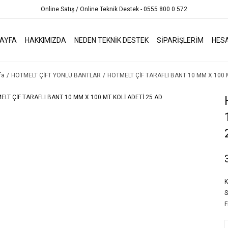
Online Satış / Online Teknik Destek - 0555 800 0 572
AYFA
HAKKIMIZDA
NEDEN TEKNİK DESTEK
SİPARİŞLERİM
HES
fa
HOTMELT ÇİFT YÖNLÜ BANTLAR
HOTMELT ÇİF TARAFLI BANT 10 MM X 100 
K
S
F