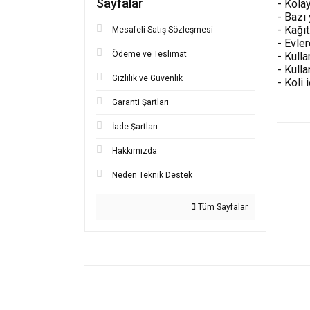
Sayfalar
- Kolay
- Bazı 
- Kağıt
Mesafeli Satış Sözleşmesi
- Evler
Ödeme ve Teslimat
- Kull
- Kulla
Gizlilik ve Güvenlik
- Koli 
Garanti Şartları
İade Şartları
Bu ürünü
iletebilir
Hakkımızda
Görüş ve
Neden Teknik Destek
Ürü
Tüm Sayfalar
Ürün
Ürün
Ürün
Bu ü