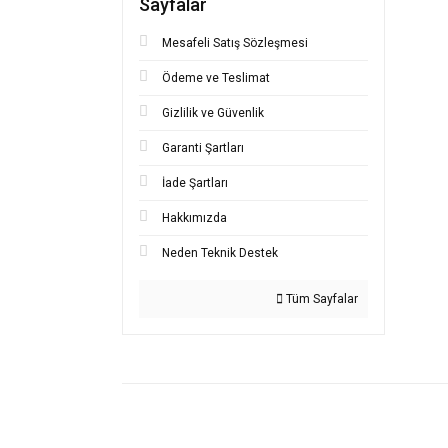
Sayfalar
Bu ürünü
iletebilir
Görüş ve
Mesafeli Satış Sözleşmesi
Ödeme ve Teslimat
Ürü
Gizlilik ve Güvenlik
Ürün
Ürün
Garanti Şartları
Ürün
İade Şartları
Bu ü
Hakkımızda
Neden Teknik Destek
Tüm Sayfalar