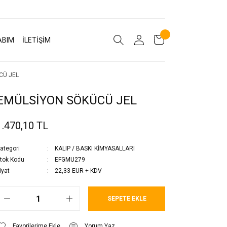
ABIM
İLETİŞİM
CÜ JEL
EMÜLSİYON SÖKÜCÜ JEL
1.470,10 TL
ategori
KALIP / BASKI KİMYASALLARI
tok Kodu
EFGMU279
iyat
22,33 EUR + KDV
SEPETE EKLE
Yorum Yaz