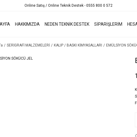
Online Satış / Online Teknik Destek - 0555 800 0 572
AYFA
HAKKIMIZDA
NEDEN TEKNİK DESTEK
SİPARİŞLERİM
HES
fa
SERİGRAFİ MALZEMELERİ
KALIP / BASKI KİMYASALLARI
EMÜLSİYON SÖKÜ
K
S
F