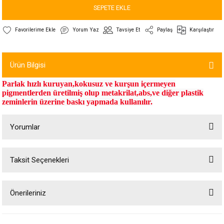
SEPETE EKLE
Yorum Yaz
Tavsiye Et
Paylaş
Karşılaştır
Ürün Bilgisi
Parlak hızlı kuruyan,kokusuz ve kurşun içermeyen
pigmentlerden üretilmiş olup metakrilat,abs,ve diğer plastik
zeminlerin üzerine baskı yapmada kullanılır.
Yorumlar
Taksit Seçenekleri
Bu ürüne ilk yorumu siz yapın!
Önerileriniz
Yorum Yaz
Bu ürünün fiyat bilgisi, resim, ürün açıklamalarında ve diğer konularda
yetersiz gördüğünüz noktaları öneri formunu kullanarak tarafımıza