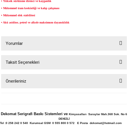
• Yüksek sürtünme direnci ve kayganlık
• Mükemmel tram keskinliği ve kalıp çalışması
• Mükemmel elek stabilitesi
• Akü asidine, petrol ve alkole maksimum dayanıklılık
Yorumlar
Taksit Seçenekleri
Bu ürüne ilk yorumu siz yapın!
Önerileriniz
Yorum Yaz
Bu ürünün fiyat bilgisi, resim, ürün açıklamalarında ve diğer konularda
yetersiz gördüğünüz noktaları öneri formunu kullanarak tarafımıza
iletebilirsiniz.
Görüş ve önerileriniz için teşekkür ederiz.
Dekomat Serigrafi Baskı Sistemleri ve
Kimyasalları Saraylar Mah.368 Sok. No 6
DENİZLİ
Ürün resmi kalitesiz, bozuk veya görüntülenemiyor.
Tel :0 258 242 0 540 Kurumsal GSM 0 555 800 0 572 E Posta dekomat@hotmail.com