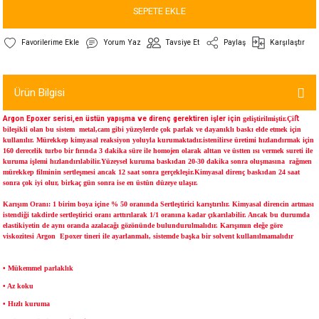
SEPETE EKLE
Yorum Yaz
Tavsiye Et
Paylaş
Karşılaştır
Ürün Bilgisi
Argon Epoxer serisi,en üstün yapışma ve direnç gerektiren işler için
geliştirilmiştir.Çiﬅ
bileşikli olan bu sistem
metal,cam gibi yüzeylerde çok parlak ve dayanıklı
baskı elde etmek için
kullanılır. Mürekkep kimyasal
reaksiyon yoluyla kurumaktadır.istenilirse üretimi hızlandırmak için
160 derecelik turbo bir fırında 3 dakika süre ile homojen olarak alttan ve üstten ısı vermek sureti ile
kuruma işlemi hızlandırılabilir.
Yüzeysel kuruma baskıdan 20-30 dakika sonra
oluşmasına rağmen
mürekkep filminin sertleşmesi ancak
12 saat sonra gerçekleşir.Kimyasal direnç baskıdan 24
saat
sonra çok iyi olur, birkaç gün sonra ise en üstün
düzeye ulaşır.
Karışım Oranı: 1 birim boya içine % 50 oranında S
ertleştirici karıştırılır. Kimyasal direncin
artması
istendiği takdirde sertleştirici oranı arttırılarak 1
/1 oranına kadar çıkarılabilir. Ancak bu durumda
elastikiyetin de aynı oranda azalacağı gözönünde
bulundurulmalıdır. Karışımın eleğe göre
viskozitesi Argon
Epoxer tineri ile ayarlanmalı, sistemde başka bir
solvent kullanılmamalıdır
• Mükemmel parlaklık
• Az koku
• Hızlı kuruma