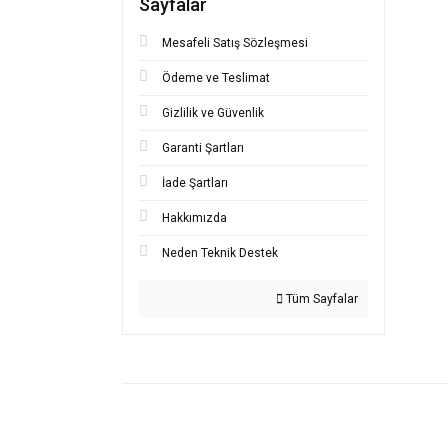
Sayfalar
Bu ürünü
iletebilir
Mesafeli Satış Sözleşmesi
Görüş ve
Ödeme ve Teslimat
Ürü
Gizlilik ve Güvenlik
Ürün
Garanti Şartları
Ürün
Ürün
İade Şartları
Bu ü
Hakkımızda
Neden Teknik Destek
Tüm Sayfalar