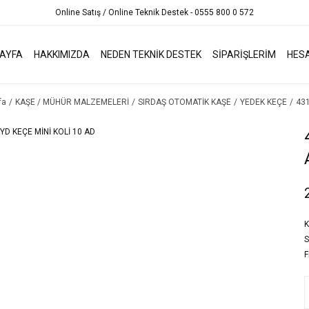
Online Satış / Online Teknik Destek - 0555 800 0 572
AYFA
HAKKIMIZDA
NEDEN TEKNİK DESTEK
SİPARİŞLERİM
HES
fa
KAŞE / MÜHÜR MALZEMELERİ
SIRDAŞ OTOMATİK KAŞE
YEDEK KEÇE
431
K
S
F