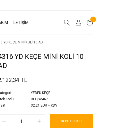
ABIM
İLETİŞİM
6 YD KEÇE MİNİ KOLİ 10 AD
4316 YD KEÇE MİNİ KOLİ 10
AD
2.122,34 TL
ategori
YEDEK KEÇE
tok Kodu
BEQSV467
iyat
32,21 EUR + KDV
SEPETE EKLE